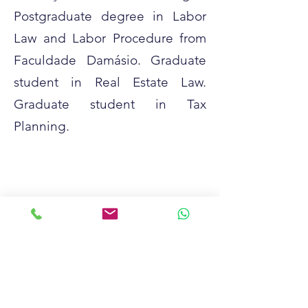
Postgraduate degree in Labor
Law and Labor Procedure from
Faculdade Damásio. Graduate
student in Real Estate Law.
Graduate student in Tax
Planning.
Registrada sob o CNPJ
53.184.916
/0001-05, a TributoVero
é sinônimo de confiança e
eficiência. Nossa equipe é