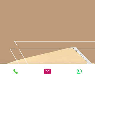
FUNCIONA?
Como o próprio nome já diz, quando alguém se
torna usufrutuário de um imóvel, passa a possuir o
direito de usar e fruir do bem. Por...